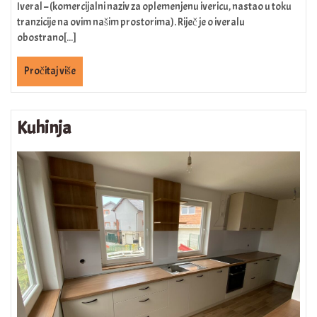
Iveral – (komercijalni naziv za oplemenjenu ivericu, nastao u toku
tranzicije na ovim našim prostorima). Riječ je o iveralu
obostrano[...]
Pročitaj više
Kuhinja