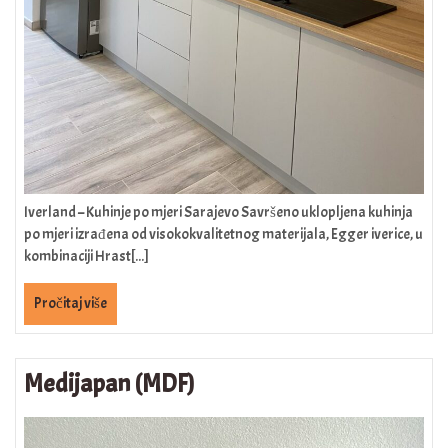
Iverland – Kuhinje po mjeri Sarajevo Savršeno uklopljena kuhinja
po mjeri izrađena od visokokvalitetnog materijala, Egger iverice, u
kombinaciji Hrast[...]
Pročitaj više
Medijapan (MDF)