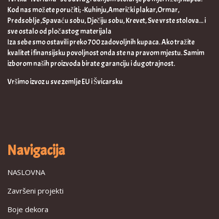
Kod nas možete poručiti; -Kuhinju,Američki plakar,Ormar,
Predsoblje ,Spavaću sobu, Dječiju sobu, Krevet, Sve vrste stolova... i
sve ostalo od pločastog materijala
Iza sebe smo ostavili preko 700 zadovoljnih kupaca. Ako tražite
kvalitet i finansijsku povoljnost onda ste na pravom mjestu. Samim
izborom naših proizvoda birate garanciju i dugotrajnost.
Vršimo izvoz u sve zemlje EU i Švicarsku
Navigacija
NASLOVNA
Završeni projekti
Boje dekora