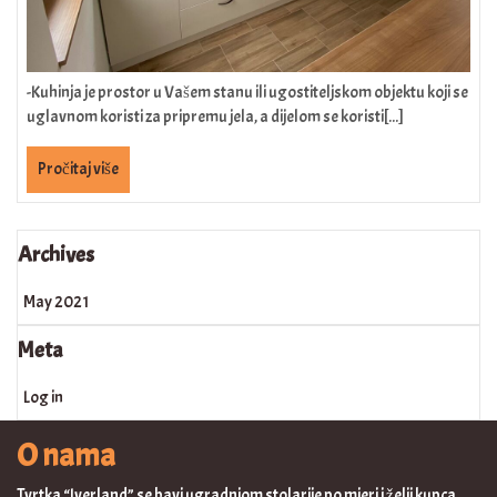
-Kuhinja je prostor u Vašem stanu ili ugostiteljskom objektu koji se
uglavnom koristi za pripremu jela, a dijelom se koristi[...]
Pročitaj više
Archives
May 2021
Meta
Log in
O nama
Tvrtka “Iverland” se bavi ugradnjom stolarije po mjeri i želji kupca.