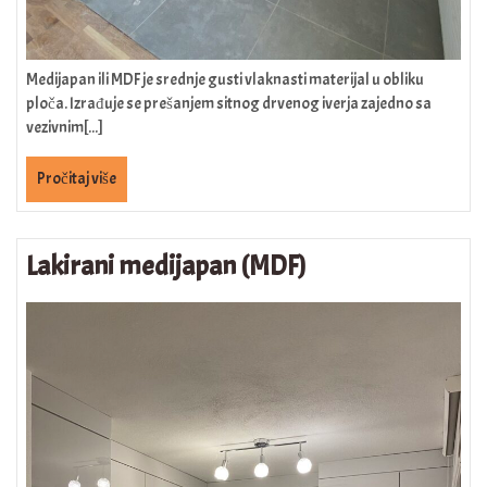
Medijapan ili MDF je srednje gusti vlaknasti materijal u obliku
ploča. Izrađuje se prešanjem sitnog drvenog iverja zajedno sa
vezivnim[...]
Pročitaj više
Lakirani medijapan (MDF)