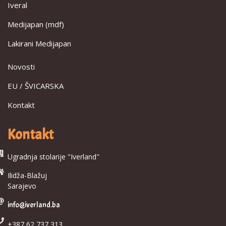
Iveral
Medijapan (mdf)
Lakirani Medijapan
Novosti
EU / ŠVICARSKA
Kontakt
Kontakt
Ugradnja stolarije "Iverland"
Ilidža-Blažuj
Sarajevo
info@iverland.ba
+387 62 737 313