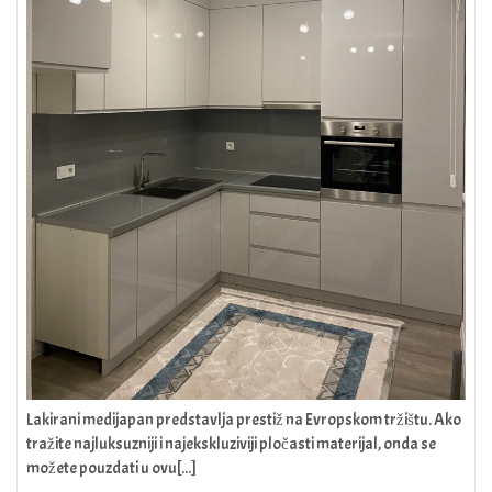
Lakirani medijapan predstavlja prestiž na Evropskom tržištu. Ako
tražite najluksuzniji i najekskluziviji pločasti materijal, onda se
možete pouzdati u ovu[...]